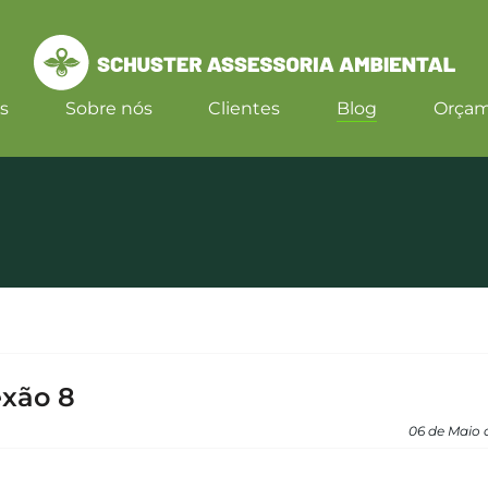
s
Sobre nós
Clientes
Blog
Orça
exão 8
06 de Maio 